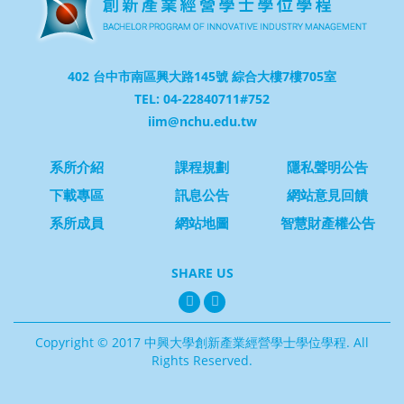
402 台中市南區興大路145號 綜合大樓7樓705室
TEL: 04-22840711#752
iim@nchu.edu.tw
系所介紹
課程規劃
隱私聲明公告
下載專區
訊息公告
網站意見回饋
系所成員
網站地圖
智慧財產權公告
SHARE US
Copyright © 2017 中興大學創新產業經營學士學位學程. All
Rights Reserved.